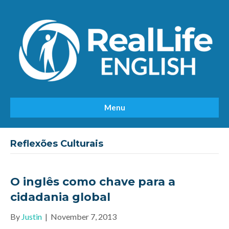
Menu
Reflexões Culturais
O inglês como chave para a
cidadania global
By
Justin
|
November 7, 2013