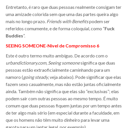
Entretanto, é raro que duas pessoas realmente consigam ter
uma amizade colorida sem que uma das partes queira algo
mais no longo prazo.
Friends with Benefits
podem ser
referidos comumente, e de forma coloquial, como “
Fuck
Buddies
”.
SEEING SOMEONE-
Nivel de Compromisso
6
Este é outro termo muito ambíguo. De acordo com o
urbandictionary.com
,
Seeing someone
significa que duas
pessoas estão extraoficialmente caminhando para um
namoro (
going steady
, veja abaixo). Pode significar que elas
fazem sexo casualmente, mas não estão juntas oficialmente
ainda. Também não significa que elas são “exclusivas”; elas
podem sair com outras pessoas ao mesmo tempo. É muito
comum que duas pessoas fiquem juntas por um tempo antes
de ter algo mais sério (em especial durante a faculdade, em
que os homens não têm muito dinheiro para levar uma
garota para um jantar legal, por exemplo)