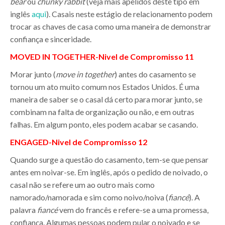
bear
ou
chunky rabbit
(veja mais apelidos deste tipo em
inglês
aqui
). Casais neste estágio de relacionamento podem
trocar as chaves de casa como uma maneira de demonstrar
confiança e sinceridade.
MOVED IN TOGETHER-
Nivel de Compromisso
11
Morar junto (
move in together
) antes do casamento se
tornou um ato muito comum nos Estados Unidos. É uma
maneira de saber se o casal dá certo para morar junto, se
combinam na falta de organização ou não, e em outras
falhas. Em algum ponto, eles podem acabar se casando.
ENGAGED-
Nivel de Compromisso
12
Quando surge a questão do casamento, tem-se que pensar
antes em noivar-se. Em inglês, após o pedido de noivado, o
casal não se refere um ao outro mais como
namorado/namorada e sim como noivo/noiva (
fiancé
). A
palavra
fiancé
vem do francês e refere-se a uma promessa,
confiança. Algumas pessoas podem pular o noivado e se