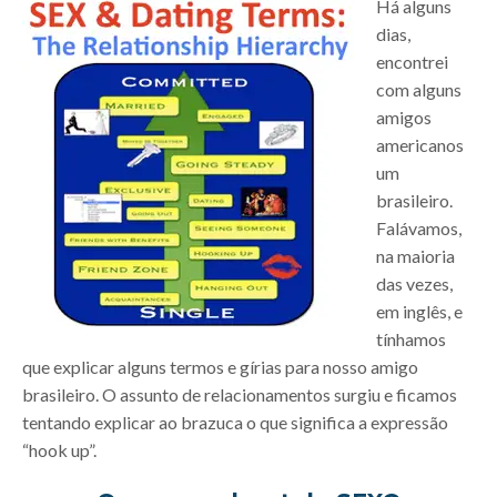
Há alguns
dias,
encontrei
com alguns
amigos
americanos
um
brasileiro.
Falávamos,
na maioria
das vezes,
em inglês, e
tínhamos
que explicar alguns termos e gírias para nosso amigo
brasileiro. O assunto de relacionamentos surgiu e ficamos
tentando explicar ao brazuca o que significa a expressão
“hook up”.