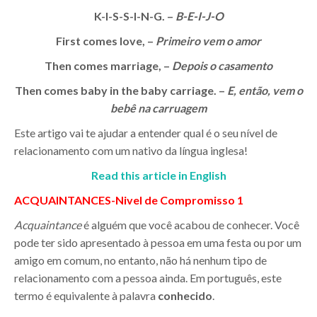
K-I-S-S-I-N-G. –
B-E-I-J-O
First comes love, –
Primeiro vem o amor
Then comes marriage, –
Depois o casamento
Then comes baby in the baby carriage. –
E, então, vem o
bebê na carruagem
Este artigo vai te ajudar a entender qual é o seu nível de
relacionamento com um nativo da língua inglesa!
Read this article in English
ACQUAINTANCES-Nivel de Compromisso 1
Acquaintance
é alguém que você acabou de conhecer. Você
pode ter sido apresentado à pessoa em uma festa ou por um
amigo em comum, no entanto, não há nenhum tipo de
relacionamento com a pessoa ainda. Em português, este
termo é equivalente à palavra
conhecido
.