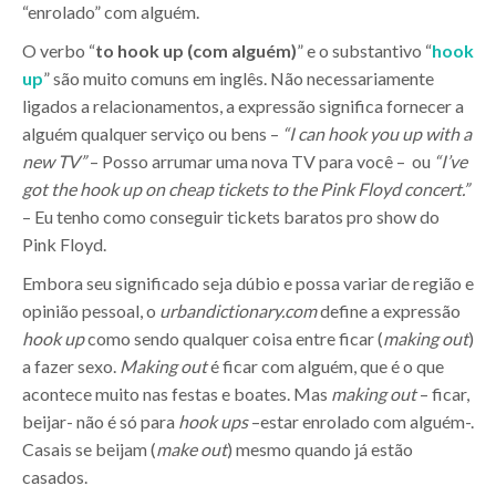
“enrolado” com alguém.
O verbo “
to hook up (com alguém)
” e o substantivo “
hook
up
” são muito comuns em inglês. Não necessariamente
ligados a relacionamentos, a expressão significa fornecer a
alguém qualquer serviço ou bens –
“I can hook you up with a
new TV”
– Posso arrumar uma nova TV para você – ou
“I’ve
got the hook up on cheap tickets to the Pink Floyd concert.”
– Eu tenho como conseguir tickets baratos pro show do
Pink Floyd.
Embora seu significado seja dúbio e possa variar de região e
opinião pessoal, o
urbandictionary.com
define a expressão
hook up
como sendo qualquer coisa entre ficar (
making out
)
a fazer sexo.
Making out
é ficar com alguém, que é o que
acontece muito nas festas e boates. Mas
making out
– ficar,
beijar- não é só para
hook ups
–estar enrolado com alguém-.
Casais se beijam (
make out
) mesmo quando já estão
casados.