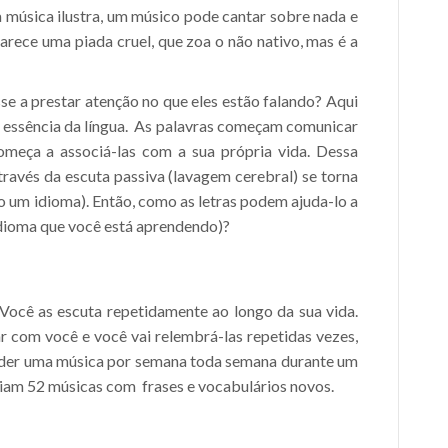
a música ilustra, um músico pode cantar sobre nada e
arece uma piada cruel, que zoa o não nativo, mas é a
se a prestar atenção no que eles estão falando? Aqui
 a essência da língua. As palavras começam comunicar
omeça a associá-las com a sua própria vida. Dessa
ravés da escuta passiva (lavagem cerebral) se torna
o um idioma). Então, como as letras podem ajuda-lo a
idioma que você está aprendendo)?
 Você as escuta repetidamente ao longo da sua vida.
ar com você e você vai relembrá-las repetidas vezes,
der uma música por semana toda semana durante um
riam 52 músicas com frases e vocabulários novos.