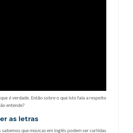
ue é verdade. Então sobre o que isto fala a respeito
não entende?
r as letras
s sabemos que músicas em Inglês podem ser curtidas