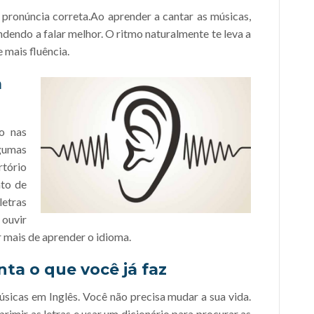
 pronúncia correta.Ao aprender a cantar as músicas,
ndendo a falar melhor. O ritmo naturalmente te leva a
 mais fluência.
a
o nas
gumas
rtório
ato de
letras
 ouvir
 mais de aprender o idioma.
ta o que você já faz
sicas em Inglês. Você não precisa mudar a sua vida.
rimir as letras e usar um dicionário para procurar as