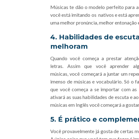
Músicas te dão o modelo perfeito para a
você está imitando os nativos e está apre
uma melhor pronúncia, melhor entonação e
4. Habilidades de escut
melhoram
Quando você começa a prestar atençã
letras. Assim que você aprender al
músicas, você começará a juntar um repe
imenso de músicas e vocabulário. Só o f
que você começa a se importar com as 
ativará as suas habilidades de escuta e ao
músicas em Inglês você começará a gostar
5. É prático e complemen
Você provavelmente já gosta de certas mú
A única coisa que você tem que fazer é imp