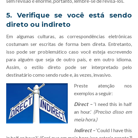
sem revisão é enorme, portanto, lembre-se de revisá-los.
5. Verifique se você está sendo
direto ou indireto
Em algumas culturas, as correspondências eletrônicas
costumam ser escritas de forma bem direta. Entretanto,
isso pode ser problemático caso você esteja escrevendo
para alguém que seja de outro país, e em outro idioma.
Assim, o estilo direto pode ser interpretado pelo
destinatário como sendo rude e, às vezes, invasivo.
Preste atenção nos
exemplos a seguir:
Direct –
‘I need this in half
an hour.’
(Preciso disso em
meia hora.)
Indirect –
‘Could I have this
in half an hour?’
(Será que em meia hora isso estaria pronto?)