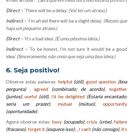
Direct –
‘There will be a delay.’
(Vai ter um atraso.)
Indirect –
‘I’m afraid there will be a slight delay.’
(Receio que
haja um pequeno atraso.)
Direct –
‘It’s a bad idea.’
(É uma péssima ideia.)
Indirect –
‘To be honest, I’m not sure it would be a good
idea.’
(Sinceramente, não creio que seja uma boa ideia.)
6. Seja positivo!
Observe estas palavras:
helpful
(útil)
, good question
(boa
pergunta)
, agreed
(combinado; de acordo)
, together
(juntos)
, useful
(útil)
, I’d be delighted
(Estaria encantado;
seria um prazer)
, mutual
(mútuo)
, opportunity
(oportunidade)
.
Agora observe estas:
busy
(ocupado)
,
crisis
(crise)
, failure
(fracasso)
, forget it
(esquece isso);
, I can’t
(não consigo)
, it’s