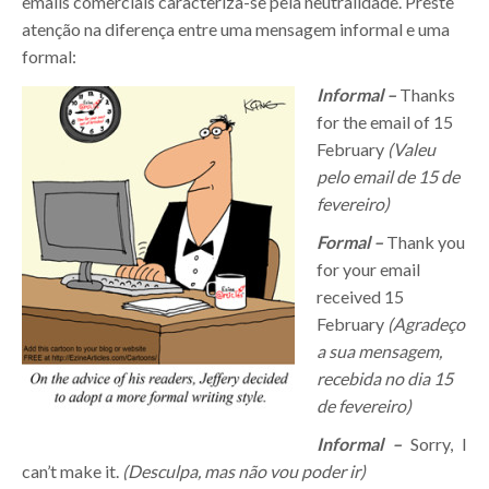
emails comerciais caracteriza-se pela neutralidade. Preste
atenção na diferença entre uma mensagem informal e uma
formal:
Informal –
Thanks
for the email of 15
February
(Valeu
pelo email de 15 de
fevereiro)
Formal –
Thank you
for your email
received 15
February
(Agradeço
a sua mensagem,
recebida no dia 15
de fevereiro)
Informal –
Sorry, I
can’t make it.
(Desculpa, mas não vou poder ir)